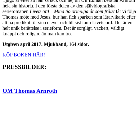
Tjugo år efter att han sa tack och hej till Ulf Ekman berättar Arnroth
hela sin historia. I den första delen av den självbiografiska
serieromanen
Livets ord – Mina tio orimliga år som frälst
får vi följa
Thomas möte med Jesus, hur han fick sparken som lärarvikarie efter
att ha predikat för sina elever och till sist fann Livets ord. Det är en
helt unik berättelse i serieform. Det är sorgligt, vackert, väldigt
knäppt och roligare än man kan tro.
Utgiven april 2017. Mjukband, 164 sidor.
KÖP BOKEN HÄR!
PRESSBILDER:
OM Thomas Arnroth