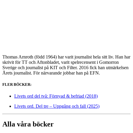
Thomas Arnroth (född 1964) har varit journalist hela sitt liv. Han har
skrivit för TT och Aftonbladet, varit spelrecensent i Gomorron
Sverige och journalist på KIT och Filter. 2016 fick han utmärkelsen
Årets journalist. För närvarande jobbar han på EFN.
FLER BÖCKER:
Livets ord del två: Förnyad & befriad (2018)
Livets ord. Del tre – Uppgång och fall (2025)
Alla våra böcker