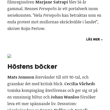
filmregissören
Marjane Satrapi
blev 56 år
gammal. Hennes
Persepolis
är ett portalverk inom
seriekonsten. ”Hela
Persepolis
kan betraktas som en
enda protest mot mullornas skräckvälde i landet”,
skriver Rojin Pertow.
LÄS MER »
Höstens böcker
Mats Jonsson
återvänder till sitt 90-tal, och
granskar det med kritisk blick.
Cecilia Vårhed
s
toxiska kompisgäng återförenas och ger sig ut på
en vansinnig biltur och
Johan Wanloo
försöker
leva ett mer spännande liv. Dessutom: