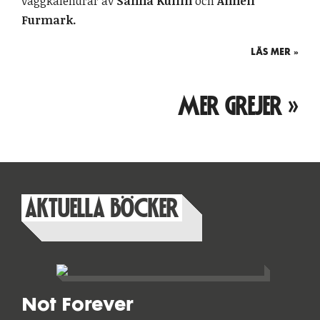
väggkalendrar av
Sanna Kullin
och
Anneli
Furmark.
LÄS MER »
MER GREJER »
AKTUELLA BÖCKER
Not Forever