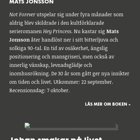
MATS JONSSON
Not Forever
utspelar sig under fyra månader som
aldrig blev skildrade i den kultförklarade
serieromanen
Hey Princess
. Nu kastar sig
Mats
Jonsson
åter handlöst ner i sitt bitterljuva och
solkiga 90-tal. En tid av osäkerhet, ängslig
positionering och mansgriseri, men också av
innerlig vänskap, levnadsglädje och
inomhusrökning. De 30 år som gått ger nya insikter
om tiden och livet. Utkommer: 22 september.
Recensionsdag: 7 oktober.
LÄS MER OM BOKEN »