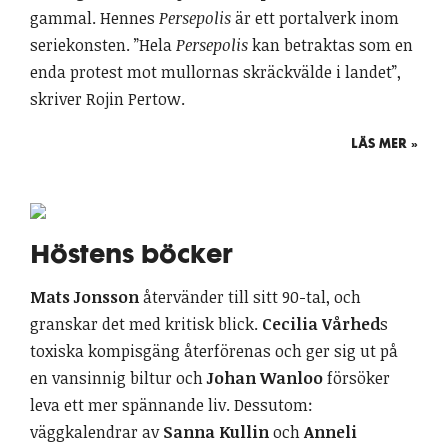
gammal. Hennes
Persepolis
är ett portalverk inom
seriekonsten. ”Hela
Persepolis
kan betraktas som en
enda protest mot mullornas skräckvälde i landet”,
skriver Rojin Pertow.
LÄS MER »
Höstens böcker
Mats Jonsson
återvänder till sitt 90-tal, och
granskar det med kritisk blick.
Cecilia Vårhed
s
toxiska kompisgäng återförenas och ger sig ut på
en vansinnig biltur och
Johan Wanloo
försöker
leva ett mer spännande liv. Dessutom:
väggkalendrar av
Sanna Kullin
och
Anneli