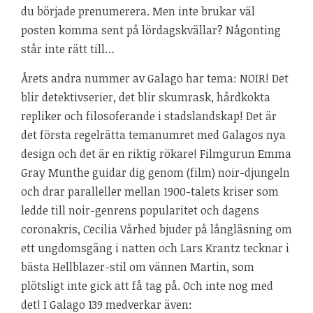
du började prenumerera. Men inte brukar väl
posten komma sent på lördagskvällar? Någonting
står inte rätt till…
Årets andra nummer av Galago har tema: NOIR! Det
blir detektivserier, det blir skumrask, hårdkokta
repliker och filosoferande i stadslandskap! Det är
det första regelrätta temanumret med Galagos nya
design och det är en riktig rökare! Filmgurun Emma
Gray Munthe guidar dig genom (film) noir-djungeln
och drar paralleller mellan 1900-talets kriser som
ledde till noir-genrens popularitet och dagens
coronakris, Cecilia Vårhed bjuder på långläsning om
ett ungdomsgäng i natten och Lars Krantz tecknar i
bästa Hellblazer-stil om vännen Martin, som
plötsligt inte gick att få tag på. Och inte nog med
det! I Galago 139 medverkar även: