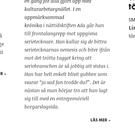
en gång för alla gjort upp med
t
kulturarbetargnället. I en
uppmärksammad
SM
krönika
i nättidsktiften Ada går han
Li
till frontalangrepp mot uppgivna
å
tö
serietecknare. Han kallar sig de bittra
ge
serietecknarnas nemesis och biter ifrån
it
mot det trötta tugget kring att
seriebranschen är så jobbig att vistas i.
Han har helt enkelt blivit gubben som
R »
svarar “ja vad fan trodde du?”. Det är
nästan så man börjar tro att han lagt
sig till med en entreprenöriell
borgarslagsida.
LÄS MER »