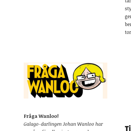
tä
st
ge
be
tor
Fråga Wanloo!
Galago-darlingen Johan Wanloo har
T