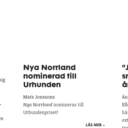
Nya Norrland
"
nominerad till
s
kig
Urhunden
å
n
Mats Jonssons
Än
,
Nya Norrland
nomineras till
El
Urhundenpriset!
hä
en
ex
LÄS MER »
tr