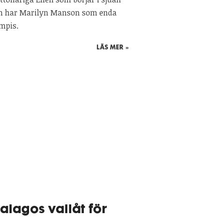
h har Marilyn Manson som enda
mpis.
LÄS MER »
alagos vallåt för