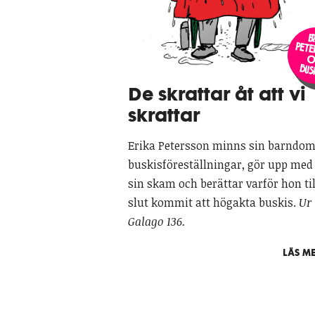
E
Pe
bus
De skrattar åt att vi
skrattar
Erika Petersson minns sin barndo
buskisföreställningar, gör upp med
sin skam och berättar varför hon til
slut kommit att högakta buskis.
Ur
Galago 136.
LÄS ME