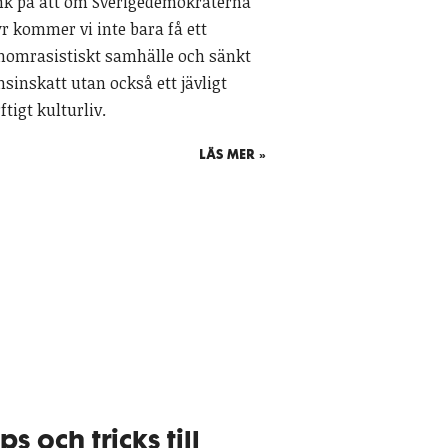
nk på att om Sverigedemokraterna
yr kommer vi inte bara få ett
nomrasistiskt samhälle och sänkt
nsinskatt utan också ett jävligt
ftigt kulturliv.
LÄS MER »
ips och tricks till