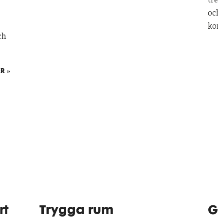
oc
ko
ch
R »
rt
Trygga rum
G