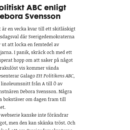
olitiskt ABC enligt
ebora Svensson
 är en vecka kvar till ett skitläskigt
ksdagsval där Sverigedemokraterna
r ut att locka en femtedel av
ljarna. I panik, skräck och med ett
sperat hopp om att saker på något
rakulöst vis kommer vända
esenterar Galago
Ett Politikens ABC
,
t linoleumsnitt från A till Ö av
nstnären Debora Svensson. Några
a bokstäver om dagen fram till
et.
 webserie kanske inte förändrar
got, men den kan skänka tröst. Och