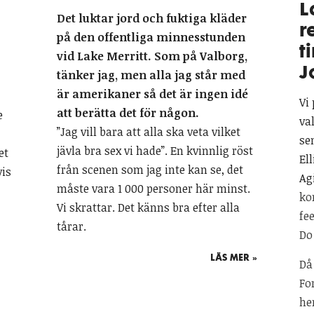
L
Det luktar jord och fuktiga kläder
r
på den offentliga minnesstunden
t
vid Lake Merritt. Som på Valborg,
J
tänker jag, men alla jag står med
är amerikaner så det är ingen idé
Vi
att berätta det för någon.
e
val
”Jag vill bara att alla ska veta vilket
se
jävla bra sex vi hade”. En kvinnlig röst
et
El
från scenen som jag inte kan se, det
vis
Ag
måste vara 1 000 personer här minst.
ko
Vi skrattar. Det känns bra efter alla
fe
tårar.
Do
LÄS MER »
Då
Fo
he