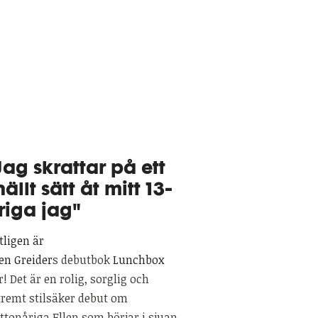
Jag skrattar på ett
nällt sätt åt mitt 13-
riga jag"
tligen är
len Greider
s debutbok
Lunchbox
r! Det är en rolig, sorglig och
tremt stilsäker debut om
ettonåriga Ellen som börjar i sjuan