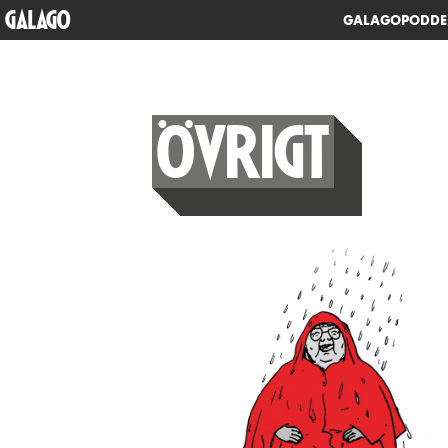
GALAGO
GALAGOPODD
ÖVRIGT