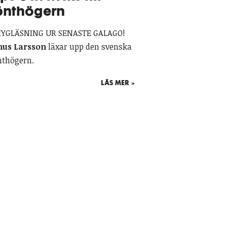
önthögern
YGLÄSNING UR SENASTE GALAGO!
nus Larsson
läxar upp den svenska
nthögern.
LÄS MER »