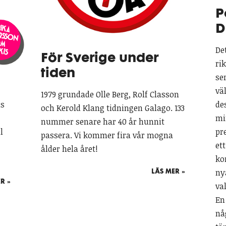
P
D
rika
tersso
n
m
o
Det
kis
För Sverige under
ri
tiden
se
vä
1979 grundade Olle Berg, Rolf Classon
de
ms
och Kerold Klang tidningen Galago. 133
mi
nummer senare har 40 år hunnit
pr
l
passera. Vi kommer fira vår mogna
et
ålder hela året!
ko
ny
LÄS MER »
R »
val
En
nå