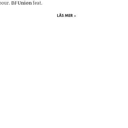
bour.
DJ Union
feat.
LÄS MER »