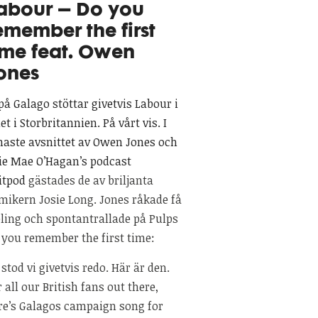
abour – Do you
emember the first
ime feat. Owen
ones
 på Galago stöttar givetvis Labour i
et i Storbritannien. På vårt vis. I
naste avsnittet av Owen Jones och
lie Mae O’Hagan’s podcast
itpod
gästades de av briljanta
mikern Josie Long. Jones råkade få
eling och spontantrallade på Pulps
 you remember the first time:
 stod vi givetvis redo. Här är den.
r all our British fans out there,
re’s Galagos campaign song for