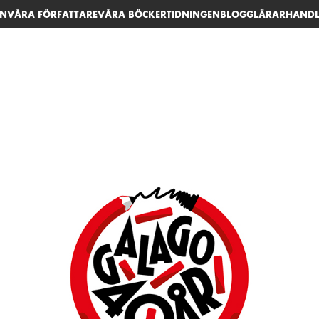
EN
VÅRA FÖRFATTARE
VÅRA BÖCKER
TIDNINGEN
BLOGG
LÄRARHANDL