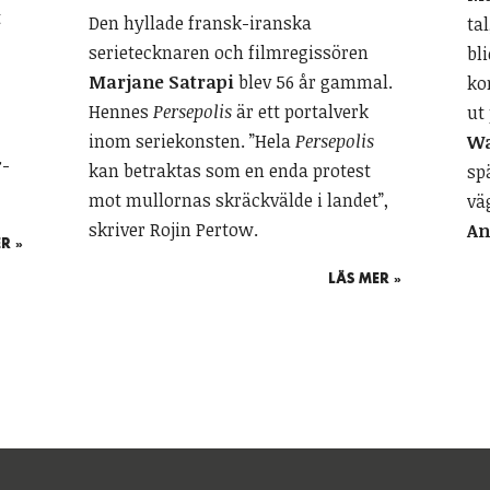
t
Den hyllade fransk-iranska
ta
serietecknaren och filmregissören
bl
Marjane Satrapi
blev 56 år gammal.
ko
Hennes
Persepolis
är ett portalverk
ut
inom seriekonsten. ”Hela
Persepolis
W
r-
kan betraktas som en enda protest
sp
mot mullornas skräckvälde i landet”,
vä
skriver Rojin Pertow.
An
R »
LÄS MER »