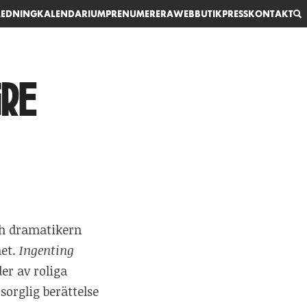
EDNING
KALENDARIUM
PRENUMERERA
WEBBUTIK
PRESS
KONTAKT
re
ch dramatikern
het.
Ingenting
er av roliga
sorglig berättelse