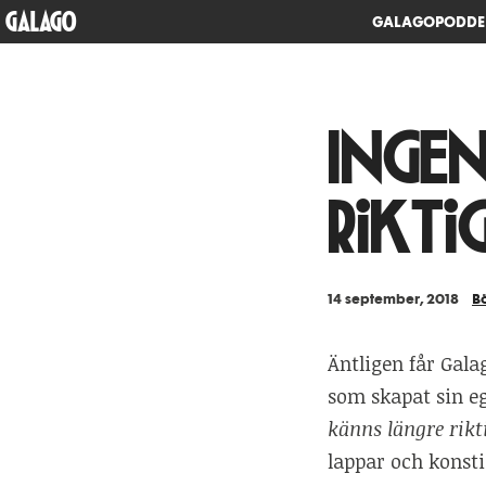
GALAGO
GALAGOPODD
Inge
rikti
14 september, 2018
B
Äntligen får Gala
som skapat sin e
känns längre rikt
lappar och konsti