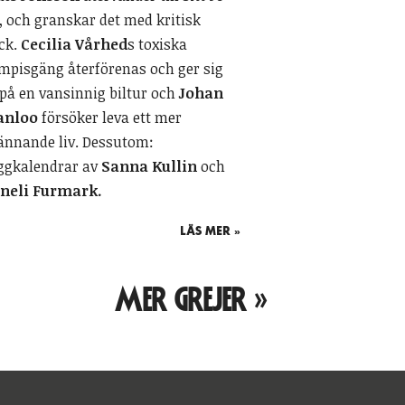
l, och granskar det med kritisk
ick.
Cecilia Vårhed
s toxiska
mpisgäng återförenas och ger sig
 på en vansinnig biltur och
Johan
anloo
försöker leva ett mer
ännande liv. Dessutom:
ggkalendrar av
Sanna Kullin
och
neli Furmark.
LÄS MER »
MER GREJER »