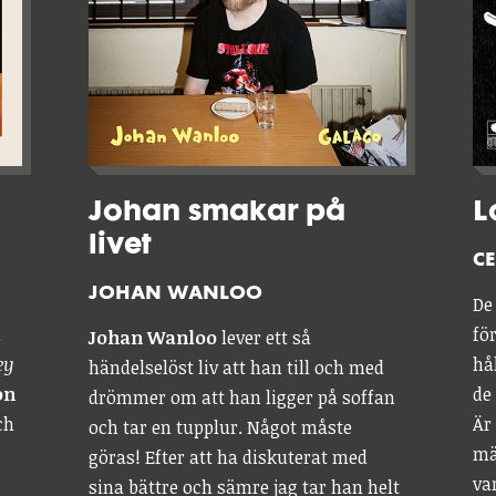
Johan smakar på
L
livet
CE
JOHAN WANLOO
De
i
fö
Johan Wanloo
lever ett så
ey
hå
händelselöst liv att han till och med
on
de 
drömmer om att han ligger på soffan
ch
Är
och tar en tupplur. Något måste
mä
göras! Efter att ha diskuterat med
va
sina bättre och sämre jag tar han helt