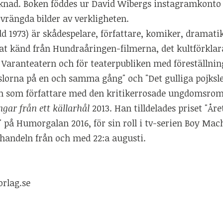
knad. Boken föddes ur David Wibergs instagramkonto
rvrängda bilder av verkligheten.
d 1973) är skådespelare, författare, komiker, dramati
at känd från Hundraåringen-filmerna, det kultförklar
 Varanteatern och för teaterpubliken med föreställni
lorna på en och samma gång" och "Det gulliga pojks
m som författare med den kritikerrosade ungdomsro
ar från ett källarhål
2013. Han tilldelades priset "Åre
på Humorgalan 2016, för sin roll i tv-serien Boy Mac
 handeln från och med 22:a augusti.
orlag.se