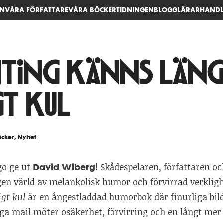
EN
VÅRA FÖRFATTARE
VÅRA BÖCKER
TIDNINGEN
BLOGG
LÄRARHANDL
nting känns läng
gt kul
öcker
,
Nyhet
go ge ut
! Skådespelaren, författaren o
David Wiberg
gen värld av melankolisk humor och förvirrad verklig
igt kul
är en ångestladdad humorbok där finurliga bild
ga mail möter osäkerhet, förvirring och en långt mer 