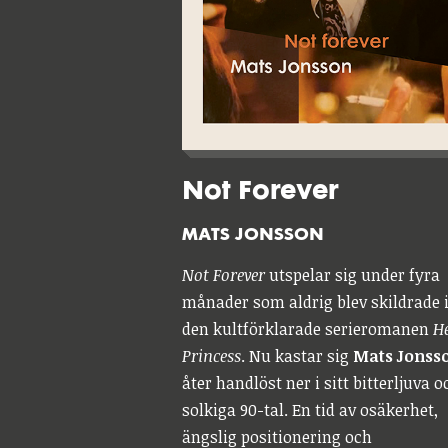
Not Forever
MATS JONSSON
Not Forever
utspelar sig under fyra
månader som aldrig blev skildrade 
den kultförklarade serieromanen
H
Princess
. Nu kastar sig
Mats Jonss
åter handlöst ner i sitt bitterljuva o
solkiga 90-tal. En tid av osäkerhet,
ängslig positionering och