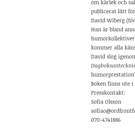
om kärlek och sa
publicerat lätt fö
David Wiberg (föd
Han är bland ann
humorkollektivet
kommer alla käns
David slog igeno
Dagboksanteckning
humorprestation" 
Boken finns ute i
Presskontakt:
Sofia Olsson
sofiao@ordfrontf
070-4741886