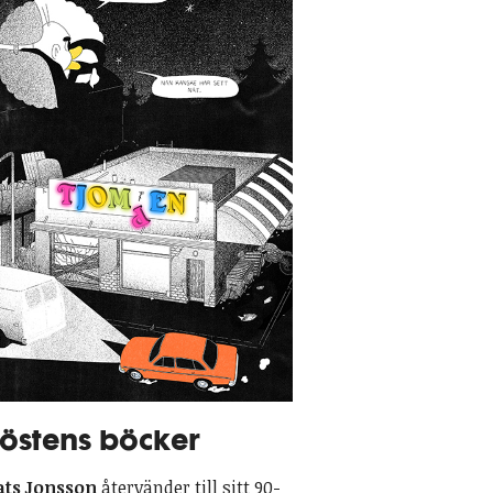
östens böcker
ts Jonsson
återvänder till sitt 90-