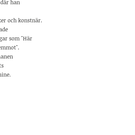
 där han
ker och konstnär.
ade
ngar som "Här
lemmot".
manen
ts
hine.