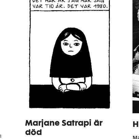
Marjane Satrapi är
H
död
h
Ma