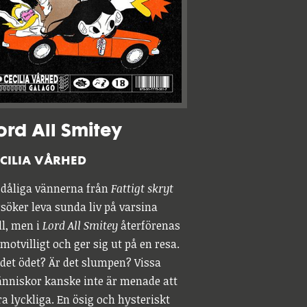
ord All Smitey
CILIA VÅRHED
 dåliga vännerna från
Fattigt skryt
rsöker leva sunda liv på varsina
ll, men i
Lord All Smitey
återförenas
motvilligt och ger sig ut på en resa.
 det ödet? Är det slumpen? Vissa
nniskor kanske inte är menade att
ra lyckliga. En ösig och hysteriskt