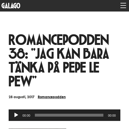
GALAGO
Romancepodden
38: "Jag kan bara
tänka på Pepe Le
Pew"
28 augusti, 2017
Romancepodden
Ljudspelare
00:00
00:00