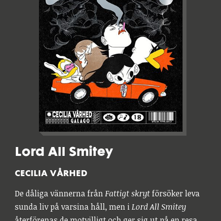
Lord All Smitey
CECILIA VÅRHED
De dåliga vännerna från
Fattigt skryt
försöker leva
sunda liv på varsina håll, men i
Lord All Smitey
återförenas de motvilligt och ger sig ut på en resa.