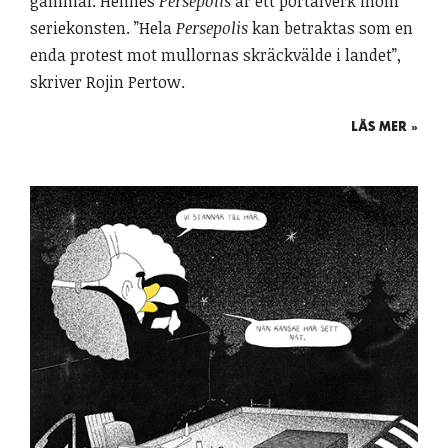
gammal. Hennes
Persepolis
är ett portalverk inom
seriekonsten. ”Hela
Persepolis
kan betraktas som en
enda protest mot mullornas skräckvälde i landet”,
skriver Rojin Pertow.
LÄS MER »