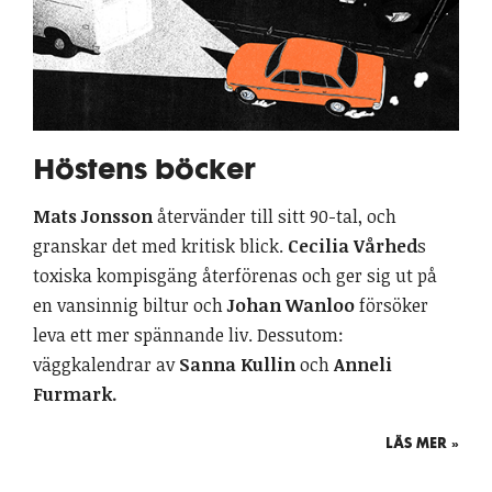
Höstens böcker
Mats Jonsson
återvänder till sitt 90-tal, och
granskar det med kritisk blick.
Cecilia Vårhed
s
toxiska kompisgäng återförenas och ger sig ut på
en vansinnig biltur och
Johan Wanloo
försöker
leva ett mer spännande liv. Dessutom:
väggkalendrar av
Sanna Kullin
och
Anneli
Furmark.
LÄS MER »