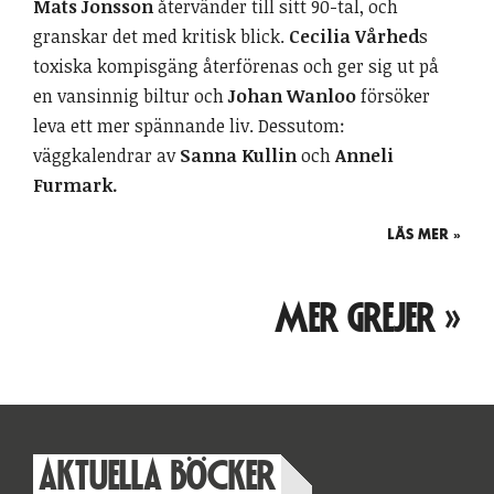
Mats Jonsson
återvänder till sitt 90-tal, och
granskar det med kritisk blick.
Cecilia Vårhed
s
toxiska kompisgäng återförenas och ger sig ut på
en vansinnig biltur och
Johan Wanloo
försöker
leva ett mer spännande liv. Dessutom:
väggkalendrar av
Sanna Kullin
och
Anneli
Furmark.
LÄS MER »
MER GREJER »
AKTUELLA BÖCKER