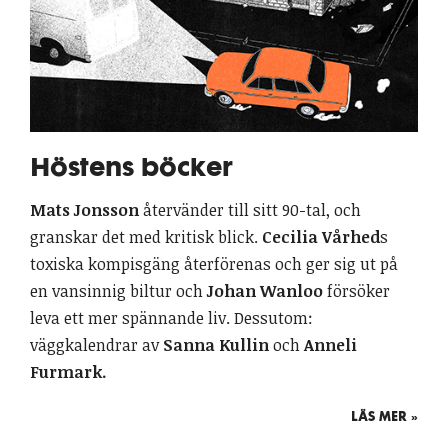
Höstens böcker
Mats Jonsson
återvänder till sitt 90-tal, och
granskar det med kritisk blick.
Cecilia Vårhed
s
toxiska kompisgäng återförenas och ger sig ut på
en vansinnig biltur och
Johan Wanloo
försöker
leva ett mer spännande liv. Dessutom:
väggkalendrar av
Sanna Kullin
och
Anneli
Furmark.
LÄS MER »