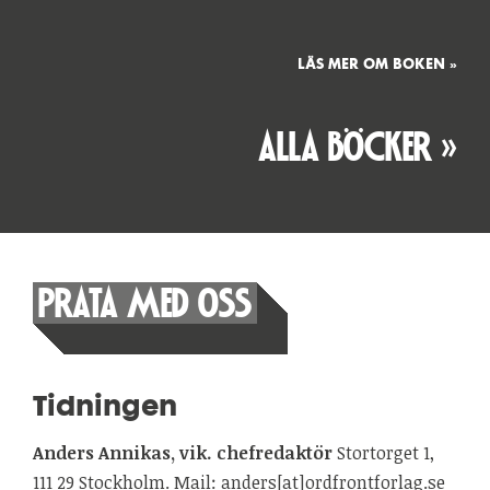
LÄS MER OM BOKEN »
ALLA BÖCKER »
PRATA MED OSS
Tidningen
Anders Annikas, vik. chefredaktör
Stortorget 1,
111 29 Stockholm. Mail: anders[at]ordfrontforlag.se