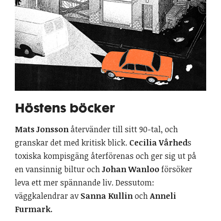
Höstens böcker
Mats Jonsson
återvänder till sitt 90-tal, och
granskar det med kritisk blick.
Cecilia Vårhed
s
toxiska kompisgäng återförenas och ger sig ut på
en vansinnig biltur och
Johan Wanloo
försöker
leva ett mer spännande liv. Dessutom:
väggkalendrar av
Sanna Kullin
och
Anneli
Furmark.