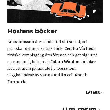
Höstens böcker
Mats Jonsson
återvänder till sitt 90-tal, och
granskar det med kritisk blick.
Cecilia Vårhed
s
toxiska kompisgäng återförenas och ger sig ut på
en vansinnig biltur och
Johan Wanloo
försöker
leva ett mer spännande liv. Dessutom:
väggkalendrar av
Sanna Kullin
och
Anneli
Furmark.
LÄS MER »