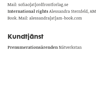
Mail: sofiao[at]ordfrontforlag.se
International rights
Alessandra Sternfeld, AM
Book. Mail: alessandra[at]am-book.com
Kundtjänst
Prenumerationsärenden
Nätverkstan
Ekonomitjänst. Mail: galago[at]natverkstan.net.
Telefon: 031-743 99 05 (tis-ons kl. 9-12)