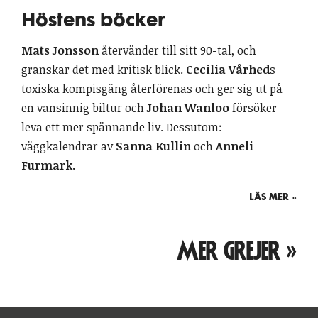
Höstens böcker
Mats Jonsson
återvänder till sitt 90-tal, och
granskar det med kritisk blick.
Cecilia Vårhed
s
toxiska kompisgäng återförenas och ger sig ut på
en vansinnig biltur och
Johan Wanloo
försöker
leva ett mer spännande liv. Dessutom:
väggkalendrar av
Sanna Kullin
och
Anneli
Furmark.
LÄS MER »
MER GREJER »