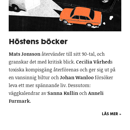
Höstens böcker
Mats Jonsson
återvänder till sitt 90-tal, och
granskar det med kritisk blick.
Cecilia Vårhed
s
toxiska kompisgäng återförenas och ger sig ut på
en vansinnig biltur och
Johan Wanloo
försöker
leva ett mer spännande liv. Dessutom:
väggkalendrar av
Sanna Kullin
och
Anneli
Furmark.
LÄS MER »