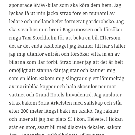
sponsrade BMW-bilar som ska köra dem hem. Jag
lyckas få ut min jacka strax före en tsunami av
ledare och mellanchefer formerat garderobskö. Jag
ska sova hos min bror i Bagarmossen och försöker
ringa Taxi Stockholm för att boka en bil. Eftersom
det är det enda taxibolaget jag känner till här ställer
jag mig utanför entrén och försöker vifta in en av
bilarna som ilar förbi. Strax inser jag att det är helt
omöjligt att stanna där jag står och känner mig
som en idiot. Bakom mig slingrar sig ett lämmeltåg
av marinblåa kappor och hala skosulor ner mot
vattnet och Grand Hotels huvudentré. Jag ansluter
strax bakom Sofia Arkelsten med sällskap och står
efter 200 meter längst bak i en taxikö. Jag räknar
och inser att jag har plats 53 i kön. Helvete. I fickan
står en stor, svart bil med diskreta dekaler. Bakom