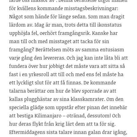
lärde oss massor av”. Denna berättelse utgör mallen
för kvällens kommande misstagsbeskrivningar:
Något som hände för länge sedan. Som man dragit
lärdom av. Idag är man, trots detta till ikonstatus
upphöjda fel, oerhört framgångsrik. Kanske har
man till och med misstaget att tacka för sin
framgång? Berättelsen möts av samma entusiasm
varje gång den levereras. Och jag kan inte låta bli att
fundera över hur jobbigt det måste vara att sitta så
fast i en yrkesroll att till och med ens fel måste ha
ett lyckligt slut för att få finnas. De kommande
talarna berättar om hur de blev sporrade av att
kallas plugghästar av sina klasskamrater. Om den
speciella glädje som uppstår efter pinan det innebär
att bestiga Kilimanjaro – otränad, dessutom! Och
hur deras flykt från krig lärt dem att ta för sig.
Eftermiddagens sista talare innan galan drar igång,