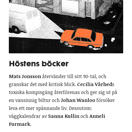
Höstens böcker
Mats Jonsson
återvänder till sitt 90-tal, och
granskar det med kritisk blick.
Cecilia Vårhed
s
toxiska kompisgäng återförenas och ger sig ut på
en vansinnig biltur och
Johan Wanloo
försöker
leva ett mer spännande liv. Dessutom:
väggkalendrar av
Sanna Kullin
och
Anneli
Furmark.