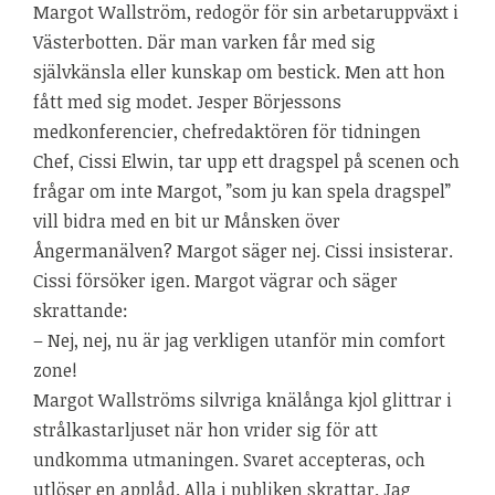
Margot Wallström, redogör för sin arbetaruppväxt i
Västerbotten. Där man varken får med sig
självkänsla eller kunskap om bestick. Men att hon
fått med sig modet. Jesper Börjessons
medkonferencier, chefredaktören för tidningen
Chef, Cissi Elwin, tar upp ett dragspel på scenen och
frågar om inte Margot, ”som ju kan spela dragspel”
vill bidra med en bit ur Månsken över
Ångermanälven? Margot säger nej. Cissi insisterar.
Cissi försöker igen. Margot vägrar och säger
skrattande:
– Nej, nej, nu är jag verkligen utanför min comfort
zone!
Margot Wallströms silvriga knälånga kjol glittrar i
strålkastarljuset när hon vrider sig för att
undkomma utmaningen. Svaret accepteras, och
utlöser en applåd. Alla i publiken skrattar. Jag