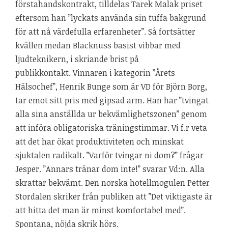
förstahandskontrakt, tilldelas Tarek Malak priset
eftersom han ”lyckats använda sin tuffa bakgrund
för att nå värdefulla erfarenheter”. Så fortsätter
kvällen medan Blacknuss basist vibbar med
ljudteknikern, i skriande brist på
publikkontakt. Vinnaren i kategorin ”Årets
Hälsochef”, Henrik Bunge som är VD för Björn Borg,
tar emot sitt pris med gipsad arm. Han har ”tvingat
alla sina anställda ur bekvämlighetszonen” genom
att införa obligatoriska träningstimmar. Vi f.r veta
att det har ökat produktiviteten och minskat
sjuktalen radikalt. ”Varför tvingar ni dom?” frågar
Jesper. ”Annars tränar dom inte!” svarar Vd:n. Alla
skrattar bekvämt. Den norska hotellmogulen Petter
Stordalen skriker från publiken att ”Det viktigaste är
att hitta det man är minst komfortabel med”.
Spontana, nöjda skrik hörs.