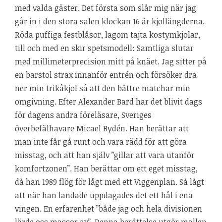
med valda gäster. Det första som slår mig när jag
går in i den stora salen klockan 16 är kjollängderna.
Röda puffiga festblåsor, lagom tajta kostymkjolar,
till och med en skir spetsmodell: Samtliga slutar
med millimeterprecision mitt på knäet. Jag sitter på
en barstol strax innanför entrén och försöker dra
ner min trikåkjol så att den bättre matchar min
omgivning. Efter Alexander Bard har det blivit dags
för dagens andra föreläsare, Sveriges
överbefälhavare Micael Bydén. Han berättar att
man inte får gå runt och vara rädd för att göra
misstag, och att han själv ”gillar att vara utanför
komfortzonen”. Han berättar om ett eget misstag,
då han 1989 flög för lågt med ett Viggenplan. Så lågt
att när han landade uppdagades det ett hål i ena
vingen. En erfarenhet ”både jag och hela divisionen