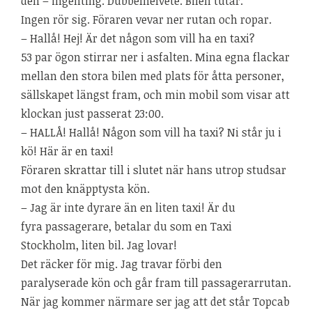
den – ingenting. Dubbelhelvete. Bilen tutar.
Ingen rör sig. Föraren vevar ner rutan och ropar.
– Hallå! Hej! Är det någon som vill ha en taxi?
53 par ögon stirrar ner i asfalten. Mina egna flackar
mellan den stora bilen med plats för åtta personer,
sällskapet längst fram, och min mobil som visar att
klockan just passerat 23:00.
– HALLÅ! Hallå! Någon som vill ha taxi? Ni står ju i
kö! Här är en taxi!
Föraren skrattar till i slutet när hans utrop studsar
mot den knäpptysta kön.
– Jag är inte dyrare än en liten taxi! Är du
fyra passagerare, betalar du som en Taxi
Stockholm, liten bil. Jag lovar!
Det räcker för mig. Jag travar förbi den
paralyserade kön och går fram till passagerarrutan.
När jag kommer närmare ser jag att det står Topcab