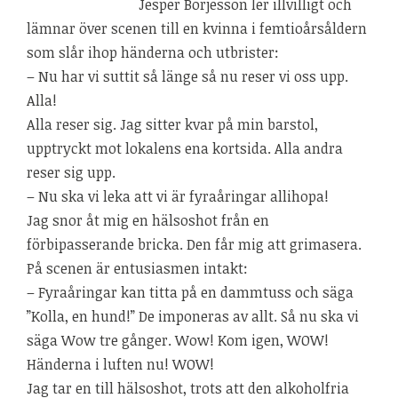
Jesper Börjesson ler illvilligt och
lämnar över scenen till en kvinna i femtioårsåldern
som slår ihop händerna och utbrister:
– Nu har vi suttit så länge så nu reser vi oss upp.
Alla!
Alla reser sig. Jag sitter kvar på min barstol,
upptryckt mot lokalens ena kortsida. Alla andra
reser sig upp.
– Nu ska vi leka att vi är fyraåringar allihopa!
Jag snor åt mig en hälsoshot från en
förbipasserande bricka. Den får mig att grimasera.
På scenen är entusiasmen intakt:
– Fyraåringar kan titta på en dammtuss och säga
”Kolla, en hund!” De imponeras av allt. Så nu ska vi
säga Wow tre gånger. Wow! Kom igen, WOW!
Händerna i luften nu! WOW!
Jag tar en till hälsoshot, trots att den alkoholfria