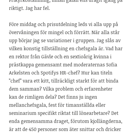
Frikyrkostämning, innan galan ens dragit igång på
riktigt. Jag har fel.
Före middag och prisutdelning leds vi alla upp på
övervåningen för mingel och förrätt. När alla står
upp börjar jag se variationer i gruppen. Jag slås av
vilken konstig tillställning en chefsgala är. Vad har
en rektor från Gävle och en sextioårig kvinna i
prästkappa gemensamt med moderaternas Sofia
Arkelsten och Spotifys HR-chef? Hur kan titeln
”chef” vara ett kitt, tillräckligt starkt för att binda
dem samman? Vilka problem och erfarenheter
kan de rimligen dela? Det finns ju ingen
mellanchefsgala, fest för timanställda eller
seminarium specifikt riktat till lönearbetare? Det
enda gemensamma draget, förutom kjollängderna,
är att de 450 personer som äter snittar och dricker