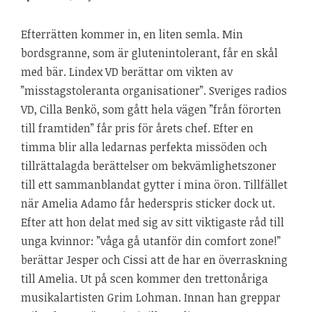
Efterrätten kommer in, en liten semla. Min
bordsgranne, som är glutenintolerant, får en skål
med bär. Lindex VD berättar om vikten av
”misstagstoleranta organisationer”. Sveriges radios
VD, Cilla Benkö, som gått hela vägen ”från förorten
till framtiden” får pris för årets chef. Efter en
timma blir alla ledarnas perfekta missöden och
tillrättalagda berättelser om bekvämlighetszoner
till ett sammanblandat gytter i mina öron. Tillfället
när Amelia Adamo får hederspris sticker dock ut.
Efter att hon delat med sig av sitt viktigaste råd till
unga kvinnor: ”våga gå utanför din comfort zone!”
berättar Jesper och Cissi att de har en överraskning
till Amelia. Ut på scen kommer den trettonåriga
musikalartisten Grim Lohman. Innan han greppar