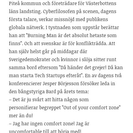
Piteå kommun och företrädare för Västerbottens
läns landsting. Cyberfilosofen på scenen, dagens
första talare, verkar missnöjd med publikens
globala nätverk. I tystnaden som uppstår berättar
han att ”Burning Man är det absolut hetaste som
finns”. Och att svenskar är för konflikträdda. Att
han själv helst går på middagar där
Sverigedemokrater och kvinnor i slöja sitter runt
samma bord eftersom ”Då händer det grejer! Då kan
man starta Tech Startups efteråt”. En av dagens två
konferencierer Jesper Börjesson försöker leda in
den bångstyriga Bard på årets tema:
– Det är ju svårt att hitta någon som
personifierar begreppet ”Out of your comfort zone”
mer än du!
– Jag har ingen comfort zone! Jag är
uncomfortable till att börja med!